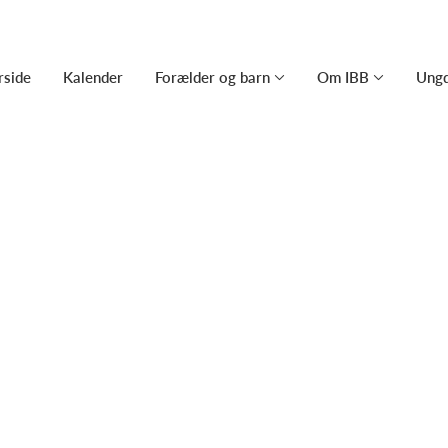
rside
Kalender
Forælder og barn
Om IBB
Ung