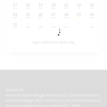
17
18
19
20
21
22
23
24
25
26
27
28
29
30
31
1
2
3
4
5
6
Ingen aktiviteter denne dag
Spillesteder:
Skolen på Islands Brygge, Artillerivej 57, 2300 København S
Ny Islands Brygge Skole, Artillerivej 130, 2300 København S
Kalvebod Fælled Skole, Ese Ahfelts Vej 2, 2300