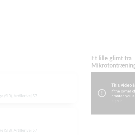
Et lille glimt fra
Mikrotontrænin
 (SIB), Artillerivej 57
 (SIB), Artillerivej 57