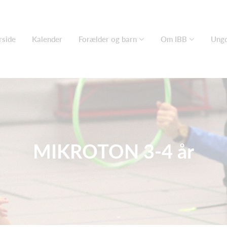
rside
Kalender
Forælder og barn
Om IBB
Ung
MIKROTON 3-4 år