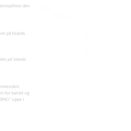
ntonspillere den
en på Islands
len på Islands
jemmesiden.
en for barnet og
DING" oppe i