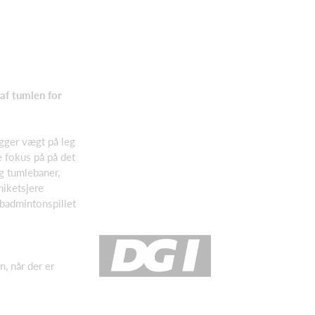
af tumlen for
ægger vægt på leg
e fokus på på det
g tumlebaner,
niketsjere
 badmintonspillet
n, når der er