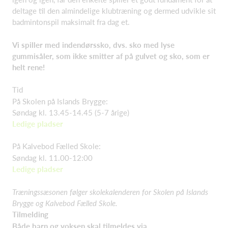
deltage til den almindelige klubtræning og dermed udvikle sit
badmintonspil maksimalt fra dag et.
Vi spiller med indendørssko, dvs. sko med lyse
gummisåler, som ikke smitter af på gulvet og sko, som er
helt rene!
Tid
På Skolen på Islands Brygge:
Søndag kl. 13.45-14.45 (5-7 årige)
Ledige pladser
På Kalvebod Fælled Skole:
Søndag kl. 11.00-12:00
Ledige pladser
Træningssæsonen følger skolekalenderen for Skolen på Islands
Brygge og Kalvebod Fælled Skole.
Tilmelding
Både barn og voksen skal tilmeldes via