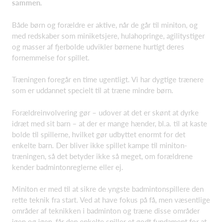
sammen.
Både børn og forældre er aktive, når de går til miniton, og
med redskaber som miniketsjere, hulahopringe, agilitystiger
og masser af fjerbolde udvikler børnene hurtigt deres
fornemmelse for spillet.
Træningen foregår en time ugentligt. Vi har dygtige trænere
som er uddannet specielt til at træne mindre børn.
Forældreinvolvering gør – udover at det er skønt at dyrke
idræt med sit barn – at der er mange hænder, bl.a. til at kaste
bolde til spillerne, hvilket gør udbyttet enormt for det
enkelte barn. Der bliver ikke spillet kampe til miniton-
træningen, så det betyder ikke så meget, om forældrene
kender badmintonreglerne eller ej.
Miniton er med til at sikre de yngste badmintonspillere den
rette teknik fra start. Ved at have fokus på få, men væsentlige
områder af teknikken i badminton og træne disse områder
igen og igen, får den enkelte spiller et godt fundament for at