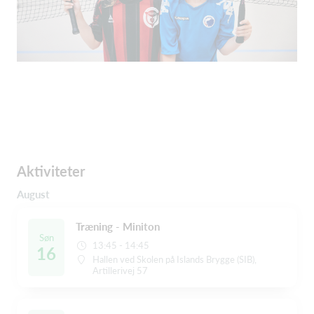
Aktiviteter
August
Træning - Miniton
Søn
13:45 - 14:45
16
Hallen ved Skolen på Islands Brygge (SIB),
Artillerivej 57