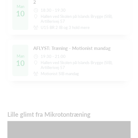
2
Man
18:30 - 19:30
10
Hallen ved Skolen på Islands Brygge (SIB),
Artillerivej 57
U15 BR 2 IB og 3 hold mere
AFLYST: Træning - Motionist mandag
Man
19:30 - 21:00
10
Hallen ved Skolen på Islands Brygge (SIB),
Artillerivej 57
Motionist SIB mandag
Lille glimt fra Mikrotontræning